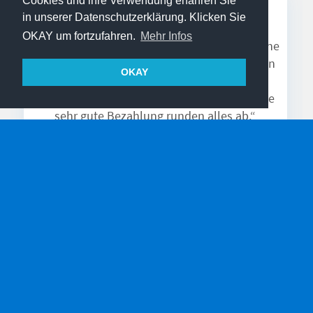
Cookies und ihre Verwendung erfahren Sie
SEBASTIAN M.
in unserer Datenschutzerklärung. Klicken Sie
„Habe neben meinem Studium bei der
OKAY um fortzufahren.
Mehr Infos
NoceanZ GmbH gearbeitet. Für jeden der gerne
eigenständig arbeitet und Spaß hat mit vielen
OKAY
neuen Leuten in Kontakt zu treten, ist hier
genau richtig. Nette Arbeitskollegen und eine
sehr gute Bezahlung runden alles ab.“
SO GEHT'S