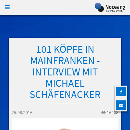
KONTAKT
101 KÖPFE IN
MAINFRANKEN -
INTERVIEW MIT
MICHAEL
SCHÄFENACKER
25.08.2016
16468